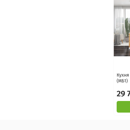
Кухня
(МБ1)
29 