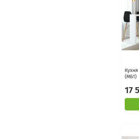
Кухня
(МБ1)
17 