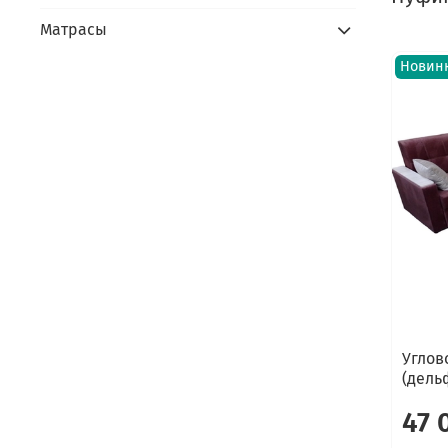
Матрасы
Новин
Углов
(дель
47 