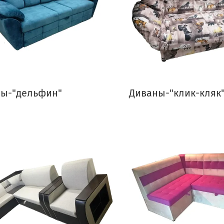
ы-"дельфин"
Диваны-"клик-кляк