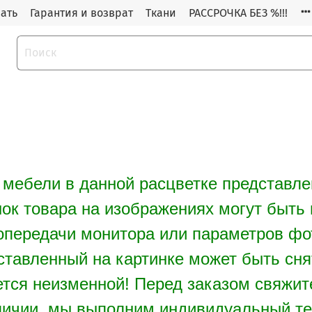
зать
Гарантия и возврат
Ткани
РАССРОЧКА БЕЗ %!!!
 мебели в данной расцветке представл
нок товара на изображениях могут быть
опередачи монитора или параметров ф
ставленный на картинке может быть сня
ется неизменной!
Перед заказом свяжит
личии, мы выполним индивидуальный те