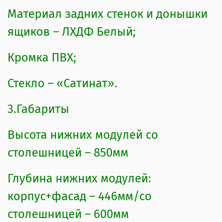
металлические.
Материал задних стенок и донышки
5.Упаковки
ящиков – ЛХДФ Белый;
Комплект состоит из шести
Кромка ПВХ;
упаковок, столешница пакуется
Стекло – «Сатинат».
совместно с корпусом. Упаковка№6
– коробка с фурнитурой
3.Габариты
Высота нижних модулей со
столешницей – 850мм
Глубина нижних модулей:
корпус+фасад – 446мм/со
столешницей – 600мм