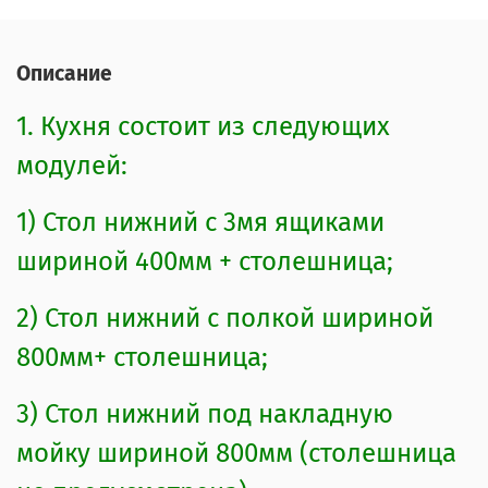
Материал задних стенок и донышки
ящиков – ЛХДФ Белый;
Описание
Кромка ПВХ;
1. Кухня состоит из следующих
Стекло – «Сатинат».
модулей:
3.Габариты
1) Стол нижний с 3мя ящиками
Высота нижних модулей со
шириной 400мм + столешница;
столешницей – 850мм
2) Стол нижний с полкой шириной
Глубина нижних модулей:
800мм+ столешница;
корпус+фасад – 446мм/со
столешницей – 600мм
3) Стол нижний под накладную
Глубина ящиков 400мм
мойку шириной 800мм (столешница