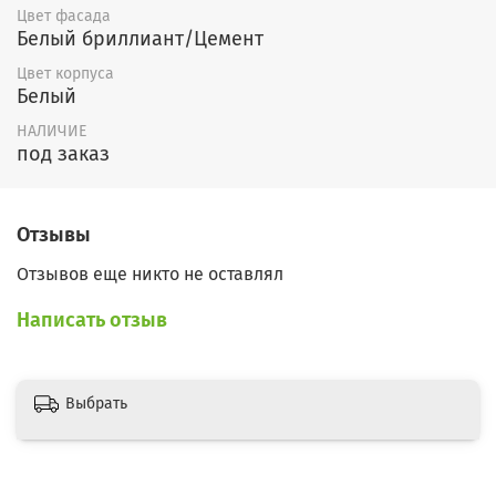
Цвет фасада
не предусмотрена);
Белый бриллиант/Цемент
Цвет корпуса
4) Шкаф верхний навесной шириной
Белый
400 с глухим фасадом;
НАЛИЧИЕ
под заказ
5) Шкаф верхний навесной шириной
800 с остекленными фасадами;
Отзывы
6) Шкаф верхний навесной шириной
Отзывов еще никто не оставлял
800 с глухими фасадами.
Написать отзыв
2. Материалы
Материал корпуса – ЛДСП Белый;
Выбрать
Столешница Антарес 28мм;