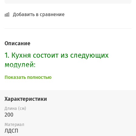
Добавить в сравнение
Описание
1. Кухня состоит из следующих
модулей:
Показать полностью
1) Стол нижний с 3мя ящиками
шириной 400мм + столешница;
Характеристики
2) Стол нижний с полкой шириной
Длина (см)
800мм+ столешница;
200
3) Стол нижний под накладную
Материал
ЛДСП
мойку шириной 800мм (столешница