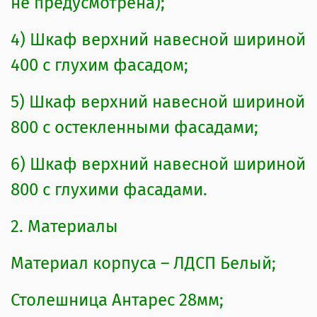
не предусмотрена);
Высота верхних модулей – 556мм
Глубина верхних модулей –
4) Шкаф верхний навесной шириной
корпус+фасад – 300мм
400 с глухим фасадом;
4.Фурнитура
5) Шкаф верхний навесной шириной
800 с остекленными фасадами;
Петли «Боярд»;
Направляющие роликовые;
6) Шкаф верхний навесной шириной
800 с глухими фасадами.
Опора черная пластиковая высотой
100мм, регулировка возможна до
2. Материалы
115мм;
Материал корпуса – ЛДСП Белый;
Ручка черный глянцевый пластик;
Столешница Антарес 28мм;
Навесы верхних шкафов – угловые