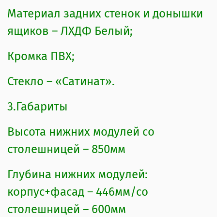
металлические.
Материал задних стенок и донышки
5.Упаковки
ящиков – ЛХДФ Белый;
Комплект состоит из шести
Кромка ПВХ;
упаковок, столешница пакуется
Стекло – «Сатинат».
совместно с корпусом. Упаковка№6
– коробка с фурнитурой
3.Габариты
Высота нижних модулей со
столешницей – 850мм
Глубина нижних модулей:
корпус+фасад – 446мм/со
столешницей – 600мм