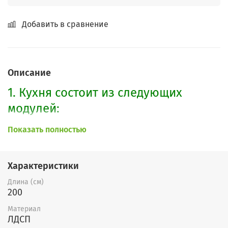
Добавить в сравнение
Описание
1. Кухня состоит из следующих
модулей:
Показать полностью
1) Стол нижний с 3мя ящиками
шириной 400мм + столешница;
Характеристики
2) Стол нижний с полкой шириной
Длина (см)
800мм+ столешница;
200
3) Стол нижний под накладную
Материал
ЛДСП
мойку шириной 800мм (столешница