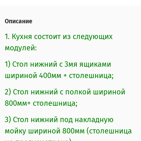
Материал задних стенок и донышки
ящиков – ЛХДФ Белый;
Описание
Кромка ПВХ;
1. Кухня состоит из следующих
Стекло – «Сатинат».
модулей:
3.Габариты
1) Стол нижний с 3мя ящиками
Высота нижних модулей со
шириной 400мм + столешница;
столешницей – 850мм
2) Стол нижний с полкой шириной
Глубина нижних модулей:
800мм+ столешница;
корпус+фасад – 446мм/со
столешницей – 600мм
3) Стол нижний под накладную
Глубина ящиков 400мм
мойку шириной 800мм (столешница