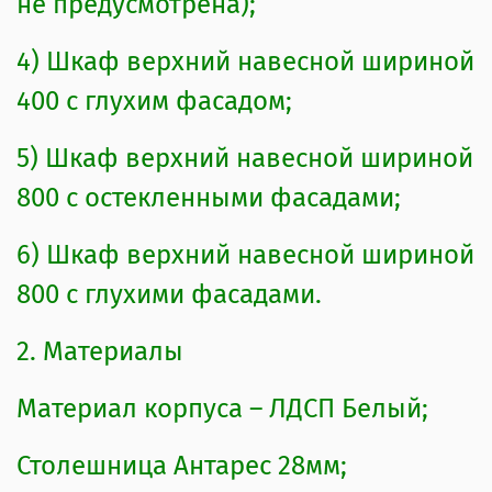
не предусмотрена);
Высота верхних модулей – 556мм
Глубина верхних модулей –
4) Шкаф верхний навесной шириной
корпус+фасад – 300мм
400 с глухим фасадом;
4.Фурнитура
5) Шкаф верхний навесной шириной
800 с остекленными фасадами;
Петли «Боярд»;
Направляющие роликовые;
6) Шкаф верхний навесной шириной
800 с глухими фасадами.
Опора черная пластиковая высотой
100мм, регулировка возможна до
2. Материалы
115мм;
Материал корпуса – ЛДСП Белый;
Ручка черный глянцевый пластик;
Столешница Антарес 28мм;
Навесы верхних шкафов – угловые