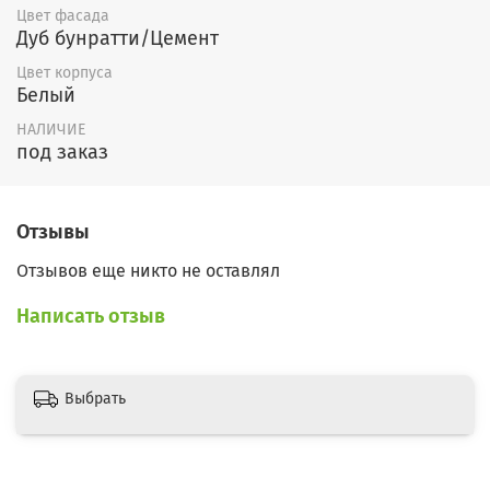
Цвет фасада
не предусмотрена);
Дуб бунратти/Цемент
Цвет корпуса
4) Шкаф верхний навесной шириной
Белый
400 с глухим фасадом;
НАЛИЧИЕ
под заказ
5) Шкаф верхний навесной шириной
800 с остекленными фасадами;
Отзывы
6) Шкаф верхний навесной шириной
Отзывов еще никто не оставлял
800 с глухими фасадами.
Написать отзыв
2. Материалы
Материал корпуса – ЛДСП Белый;
Выбрать
Столешница Антарес 28мм;