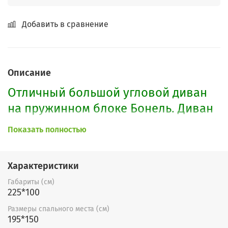
Добавить в сравнение
Описание
Отличный большой угловой диван
на пружинном блоке Бонель. Диван
легко трансформируется в обычный
Показать полностью
прямой диван и в угловой диван.
Прост в эксплуатации. Имеются 2
Характеристики
бельевых ящика. Угол можно
Габариты (см)
собрать на любу сторону.
225*100
По Вашему желанию возможно
Размеры спального места (см)
195*150
установить независимый