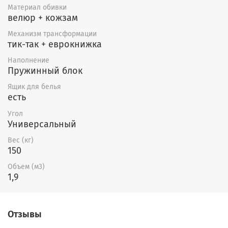
Материал обивки
пружинный блок, изменить
велюр + кожзам
расцветку, размеры, форму
Механизм трансформации
тик-так + еврокнижка
подлокотников.
Наполнение
Пружинный блок
Ящик для белья
есть
Угол
Универсальный
Вес (кг)
150
Объем (м3)
1,9
Отзывы