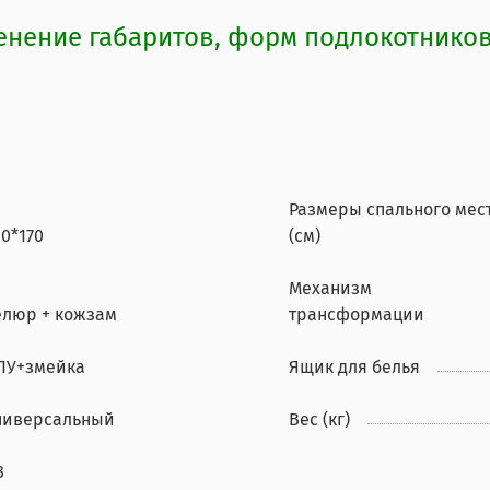
ение габаритов, форм подлокотников,
Размеры спального мес
0*170
(см)
Механизм
елюр + кожзам
трансформации
ПУ+змейка
Ящик для белья
ниверсальный
Вес (кг)
3