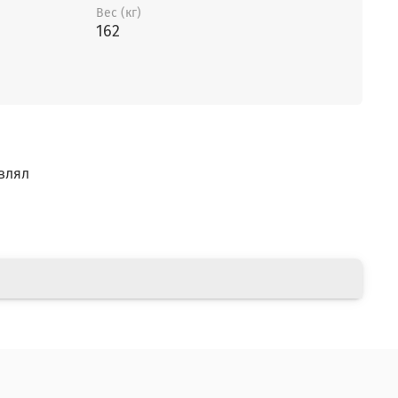
Вес (кг)
162
влял