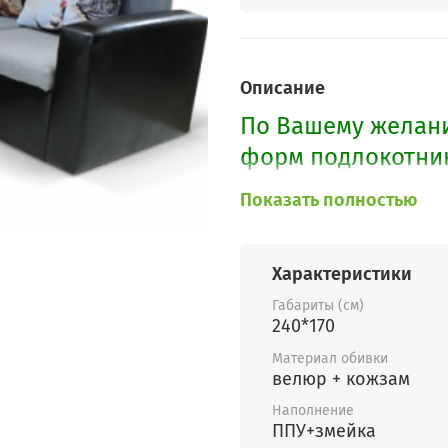
Описание
По Вашему желани
форм подлокотник
выбрать
здесь.
Показать полностью
Характеристики
Габариты (см)
240*170
Материал обивки
велюр + кожзам
Наполнение
ППУ+змейка