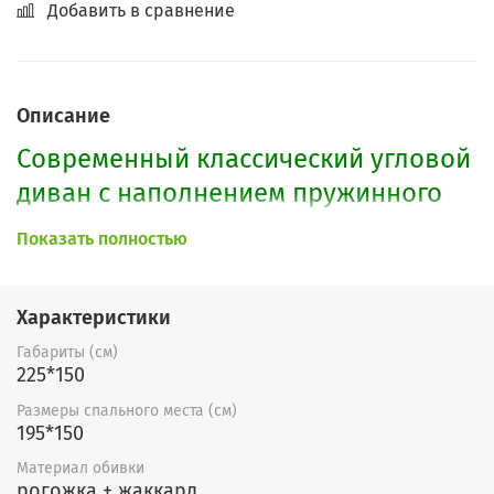
Добавить в сравнение
Описание
Современный классический угловой
диван с наполнением пружинного
блока Боннель. Небольшие
Показать полностью
габариты. Строгие подлокотники.
Легко трансформируется в большую
Характеристики
кровать.
Габариты (см)
225*150
По Вашему желанию возможно
изменение размеров, форм
Размеры спального места (см)
195*150
подлокотников, наполнения и
Материал обивки
расцветки.
рогожка + жаккард