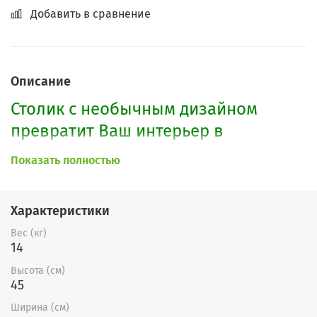
Добавить в сравнение
Описание
Столик с необычным дизайном
превратит Ваш интерьер в
современный апартамент, в котором
Показать полностью
Вы будете себя чувствовать
комфортабельно и модно.
Характеристики
Вес (кг)
14
Высота (см)
45
Ширина (см)