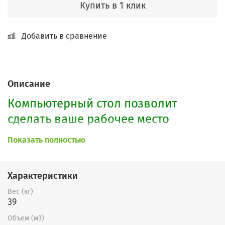
Купить в 1 клик
Добавить в сравнение
Описание
Компьютерный стол позволит
сделать ваше рабочее место
удобным. Стол оснащен тремя
Показать полностью
выдвижными ящиками, открытой
нишей, а также большой
Характеристики
столешницей, выдвижной полкой
Вес (кг)
для клавиатуры и полкой для
39
системного блока.
Объем (м3)