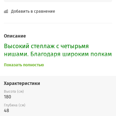
Добавить в сравнение
Описание
Высокий стеллаж с четырьмя
нишами. Благодаря широким полкам
на таком стеллаже можно
Показать полностью
разместить большое количество
разнообразных вещей. Стеллаж
Характеристики
оснащен пятью опорами, что делает
Высота (см)
его надежным и устойчивым.
180
Глубина (см)
48