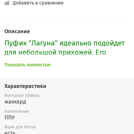
Добавить в сравнение
Описание
Пуфик "Лагуна" идеально подойдет
для небольшой прихожей. Его
можно использовать во многих
Показать полностью
целях. Есть возможность изменения
размеров и
расцветки
пуфика.
Характеристики
Также можно сделать и без ящика.
Материал обивки
жаккард
Наполнение
ППУ
Ящик для белья
есть