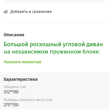
Добавить в сравнение
Описание
Большой роскошный угловой диван
на независимом пружинном блоке.
Диван легко раскладывается. Имеет
Показать полностью
3 ламинированных бельевых ящика.
Красивая квадратная утяжка
Характеристики
придает роскошный вид дивану.
Габариты (см)
312*190
По Вашему желанию возможно
изменить размеры дивана,
Размеры спального места (см)
275*150
наполнение, выбрать любую форму