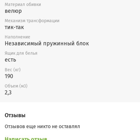
Материал обивки
подлокотников и изменить из
велюр
размеры. Ну и конечно выбрать
Механизм трансформации
тик-так
любую расцветку из
наших
каталогов.
Наполнение
Независимый пружинный блок
Ящик для белья
есть
Вес (кг)
190
Объем (м3)
2,3
Отзывы
Отзывов еще никто не оставлял
Написать отзыв