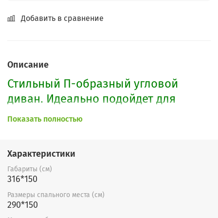
Добавить в сравнение
Описание
Стильный П-образный угловой
диван. Идеально подойдет для
больших залов. Имеются 3 больших
Показать полностью
бельевых ящика. Легко
раскладывается.
Характеристики
По Вашему желанию возможно
Габариты (см)
316*150
изменение габаритов, форм
подлокотников а также выбор
Размеры спального места (см)
290*150
любой расцветки. А также возможно