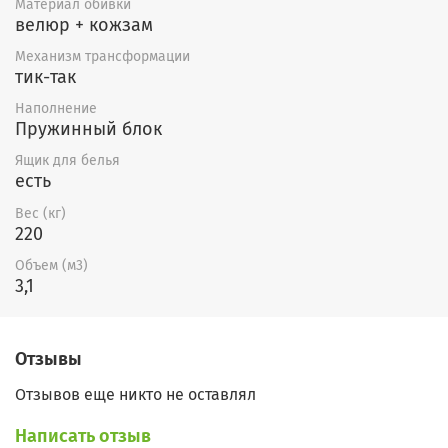
Материал обивки
установить независимый
велюр + кожзам
пружинный блок(+7000р) с
Механизм трансформации
тик-так
добавлением кокосовой койры
(+4000р).
Наполнение
Пружинный блок
Ящик для белья
есть
Вес (кг)
220
Объем (м3)
3,1
Отзывы
Отзывов еще никто не оставлял
Написать отзыв