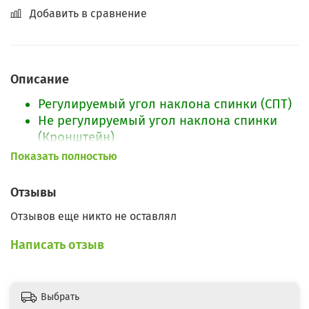
Добавить в сравнение
Описание
Регулируемый угол наклона спинки (СПТ)
Не регулируемый угол наклона спинки
(Кронштейн)
Вес пользователя до: 90 кг
Показать полностью
Высота до сиденья min-max (мм): 420-550
Глубина сиденья (мм): 390
Отзывы
Ширина сиденья (мм): 430
Отзывов еще никто не оставлял
Высота спинки (мм): 460
Ширина спинки (мм): 390
Написать отзыв
Высота подлокотника (мм): 260
Высота от пола до min-max точки
подлокотника (мм): 645-775
Выбрать
Ширина кресла с подлокотниками (мм):