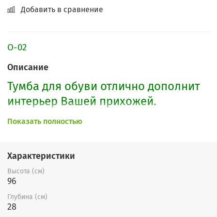
Добавить в сравнение
О-02
Описание
Тумба для обуви отлично дополнит
интерьер Вашей прихожей.
Обувница имеет одну распашную
Показать полностью
дверь, два откидных отделения для
обуви и один выдвижной ящик, в
Характеристики
котором можно хранить перчатки,
Высота (см)
ключи и другие различные мелочи.
96
Глубина (см)
28