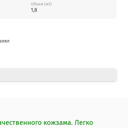
Объем (м3)
1,8
влял
ачественного кожзама. Легко