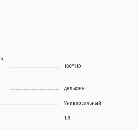
та
180*110
дельфин
Универсальный
1,8