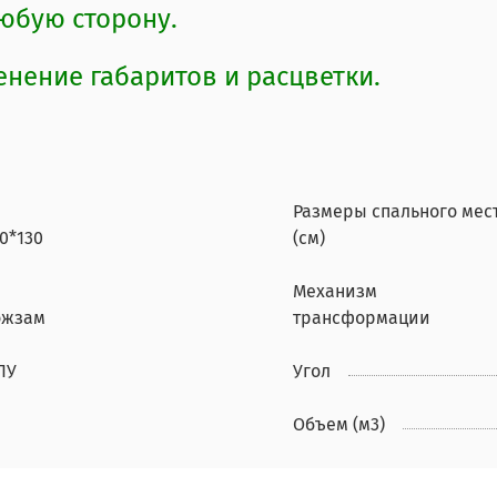
любую сторону.
ение габаритов и расцветки.
Размеры спального мес
0*130
(см)
Механизм
ожзам
трансформации
ПУ
Угол
Объем (м3)