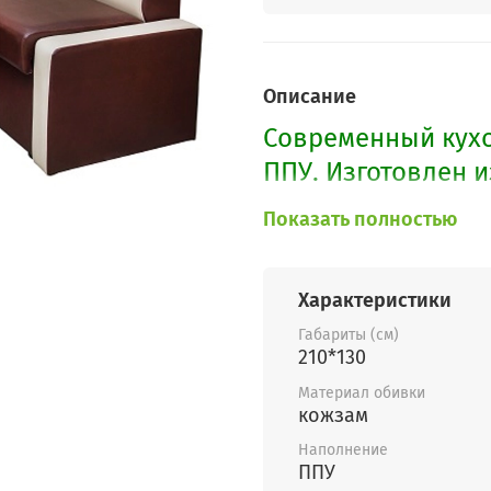
Описание
Современный кухо
ППУ. Изготовлен и
раскладывается. У
Показать полностью
По Вашему желан
и расцветки.
Характеристики
Габариты (см)
210*130
Материал обивки
кожзам
Наполнение
ППУ