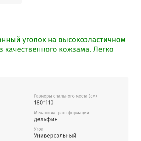
нный уголок на высокоэластичном
з качественного кожзама. Легко
гол меняется на любую сторону.
ию возможно изменение габаритов
Размеры спального места (см)
180*110
Механизм трансформации
дельфин
Угол
Универсальный