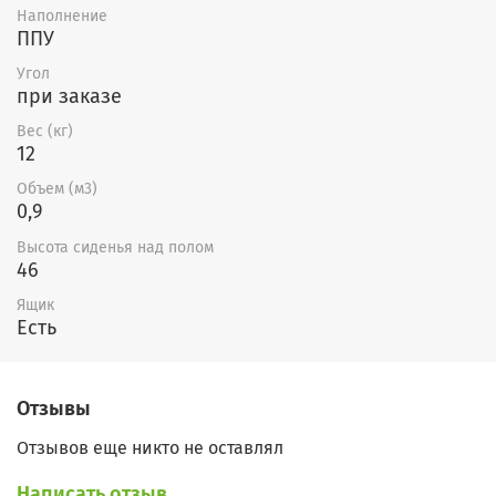
Наполнение
По Вашему желанию возможно
ППУ
изменить размеры, сделать диван со
Угол
при заказе
спальным местом, выбрать
цветовую гамму и любые ткани.
Вес (кг)
12
Объем (м3)
0,9
Высота сиденья над полом
46
Ящик
Есть
Отзывы
Отзывов еще никто не оставлял
Написать отзыв