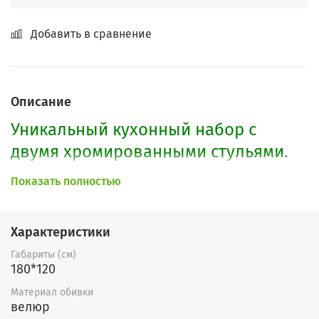
Добавить в сравнение
Описание
Уникальный кухонный набор с
двумя хромированными стульями.
На высокоэластичном ППУ.
Показать полностью
Красивые хромированные рейлинг-
трубы придают особый стиль дивану
Характеристики
и идеально подойдет для Вашей
Габариты (см)
кухни. Имеет 2 объемных ящика.
180*120
Угол можно заказать на любую
Материал обивки
сторону.
велюр