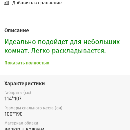
Добавить в сравнение
Описание
Идеально подойдет для небольших
комнат. Легко раскладывается.
Имеется ящик для белья. Красивый
Показать полностью
серый цвет хорошо сочетается с
серой накладкой.
Характеристики
По Вашему желанию возможно
Габариты (см)
114*107
изменение габаритов, расцветки,
форм подлокотников, установки
Размеры спального места (см)
100*190
независимого пружинного блока
Материал обивки
(+2500р) с добавлением кокосовой
велюр + кожзам