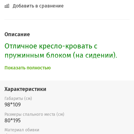
Добавить в сравнение
Описание
Отличное кресло-кровать с
пружинным блоком (на сидении).
Материал премиум-класса флок.
Показать полностью
Очень качественный (чистится
легко). Легко раскладывается.
Характеристики
Занимает небольшое пространство.
Габариты (см)
98*109
По Вашему желанию возможно
изменение габаритов, расцветки,
Размеры спального места (см)
80*195
форм подлокотников. Каталог
Материал обивки