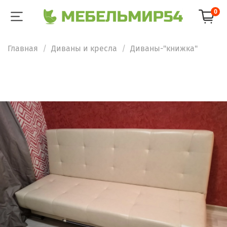
0
Главная
Диваны и кресла
Диваны-"книжка"