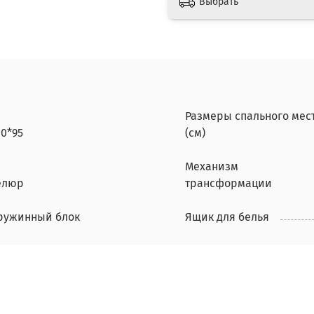
Выбрать
Размеры спального мес
00*95
(см)
Механизм
елюр
трансформации
ружинный блок
Ящик для белья