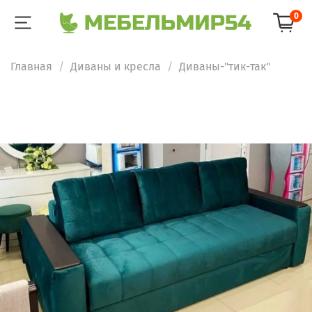
0
Главная
Диваны и кресла
Диваны-"тик-так"