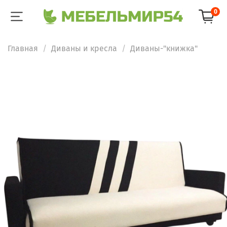
0
Главная
Диваны и кресла
Диваны-"книжка"