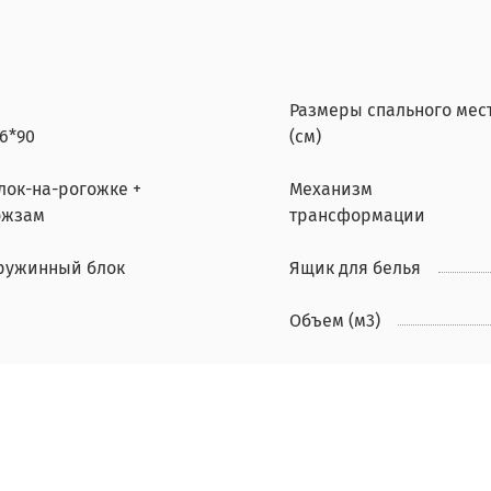
Размеры спального мес
6*90
(см)
лок-на-рогожке +
Механизм
ожзам
трансформации
ружинный блок
Ящик для белья
0
Объем (м3)