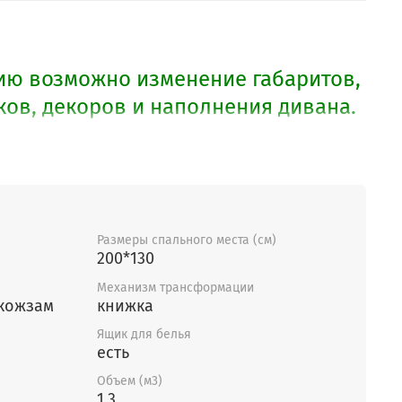
ю возможно изменение габаритов,
ов, декоров и наполнения дивана.
овить кресло к дивану.
Размеры спального места (см)
200*130
Механизм трансформации
 кожзам
книжка
Ящик для белья
есть
Объем (м3)
1,3