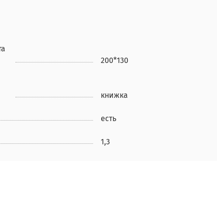
та
200*130
книжка
есть
1,3