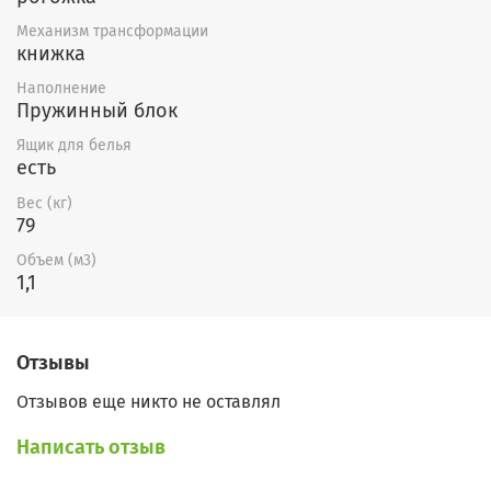
По Вашему желанию возможно
Механизм трансформации
книжка
изменение габаритов, форм
подлокотников и наполнения
Наполнение
Пружинный блок
дивана. Также можно изготовить
Ящик для белья
кресло к дивану.
есть
Вес (кг)
79
Объем (м3)
1,1
Отзывы
Отзывов еще никто не оставлял
Написать отзыв