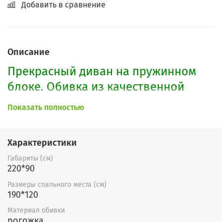
Добавить в сравнение
Описание
Прекрасный диван на пружинном
блоке. Обивка из качественной
рогожки. Подлокотники обшиты
Показать полностью
великолепным кожзамом. Спереди
установлены хромированные
Характеристики
опоры. Имеется большой ящик для
Габариты (см)
белья. Один из надежных
220*90
механищмов. Важная особенность
Размеры спального места (см)
этого дивана - его ровное спальное
190*120
место.
Материал обивки
рогожка