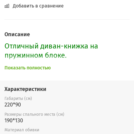
Добавить в сравнение
Описание
Отличный диван-книжка на
пружинном блоке.
Показать полностью
Имеется большой ящик для белья.
Один из надежных механизмов.
Важная особенность этого дивана -
Характеристики
его ровное спальное место.
Габариты (см)
220*90
По Вашему желанию возможно
Размеры спального места (см)
изменение габаритов, обивки, форм
190*130
подлокотников и наполнения
Материал обивки