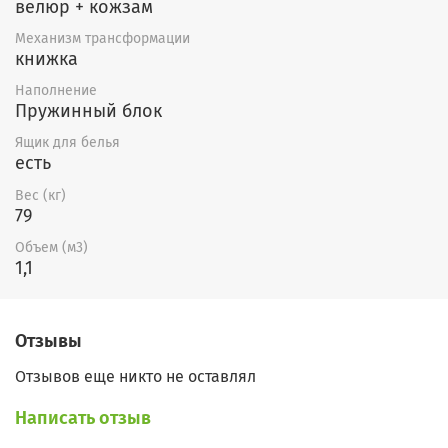
велюр + кожзам
дивана. Также можно изготовить
Механизм трансформации
кресло к дивану.
книжка
Наполнение
Пружинный блок
Ящик для белья
есть
Вес (кг)
79
Объем (м3)
1,1
Отзывы
Отзывов еще никто не оставлял
Написать отзыв