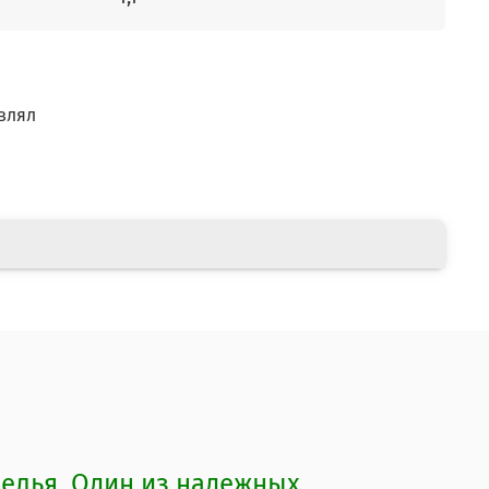
влял
елья. Один из надежных