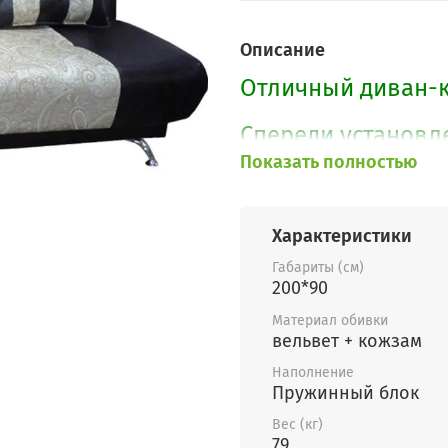
Описание
Отличный диван-к
Спереди установ
Показать полностью
Имеется большой 
механизмов. Важна
ровное спальное 
Характеристики
Габариты (см)
По Вашему желани
200*90
обивки, форм под
Материал обивки
Также можно изгот
вельвет + кожзам
Наполнение
Пружинный блок
Вес (кг)
79