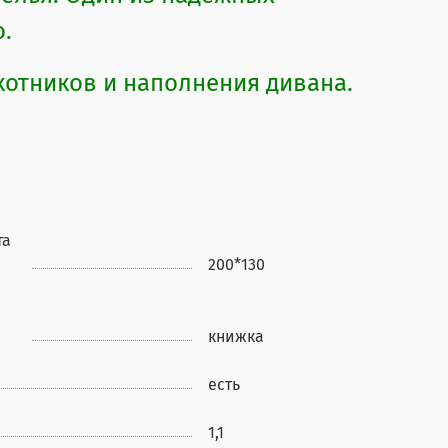
о.
отников и наполнения дивана.
та
200*130
книжка
есть
1,1