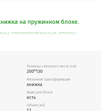
нижка на пружинном блоке.
лены хромированные опоры.
ящик для белья. Один из надежных
я особенность этого дивана - его
место.
Размеры спального места (см)
ю возможно изменение габаритов,
200*130
локотников и наполнения дивана.
Механизм трансформации
овить кресло к дивану.
книжка
Ящик для белья
есть
Объем (м3)
1,1