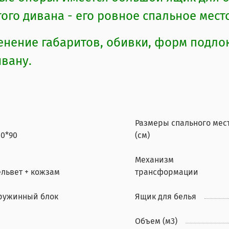
ого дивана - его ровное спальное мест
ение габаритов, обивки, форм подлок
ивану.
Размеры спального мес
00*90
(см)
Механизм
ельвет + кожзам
трансформации
ружинный блок
Ящик для белья
Объем (м3)