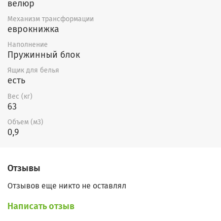
изменение габаритов, расцветки,
велюр
добавления второго подлокотника,
Механизм трансформации
еврокнижка
формы подлокотников, установки
независимого пружинного блока.
Наполнение
Пружинный блок
Ящик для белья
есть
Вес (кг)
63
Объем (м3)
0,9
Отзывы
Отзывов еще никто не оставлял
Написать отзыв