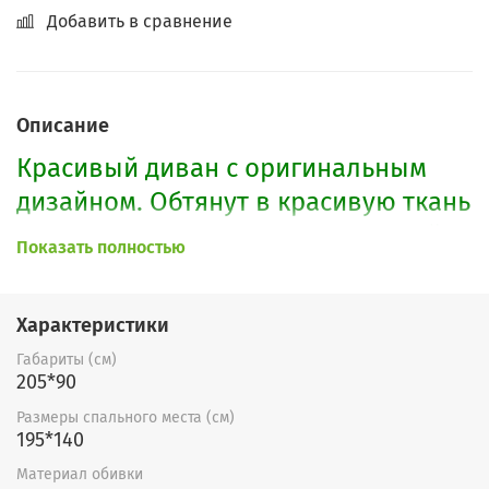
Добавить в сравнение
Описание
Красивый диван с оригинальным
дизайном. Обтянут в красивую ткань
велюр. Внутри дивана пружинный
Показать полностью
блок Бонель. Диван легко
раскладывается. Имеет
Характеристики
вместительный ящик для белья.
Габариты (см)
Подойдет для любых жилых
205*90
помещений.
Размеры спального места (см)
195*140
По Вашему желанию возможно
Материал обивки