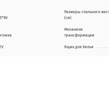
Размеры спального мес
5*90
(см)
Механизм
огожка
трансформации
ПУ
Ящик для белья