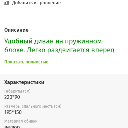
Добавить в сравнение
Описание
Удобный диван на пружинном
блоке. Легко раздвигается вперед
посредством роликов, образуя
Показать полностью
большое спальное место. Идеально
подойдет для небольших
Характеристики
помещений. На подлокотниках
Габариты (см)
утоплена ЛДСП-накладка, на
220*90
которую можно поставить
Размеры спального места (см)
различные бытовые предметы.
195*150
Материал обивки
По Вашему желанию возможно
велюр