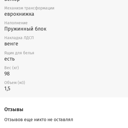
изменение размеров, расцветки,
Механизм трансформации
еврокнижка
форм подлокотников, а также цвета
ЛДСП-накладок. Расцветки можно
Наполнение
Пружинный блок
выбрать
здесь.
Накладка ЛДСП
венге
Ящик для белья
есть
Вес (кг)
98
Объем (м3)
1,5
Отзывы
Отзывов еще никто не оставлял