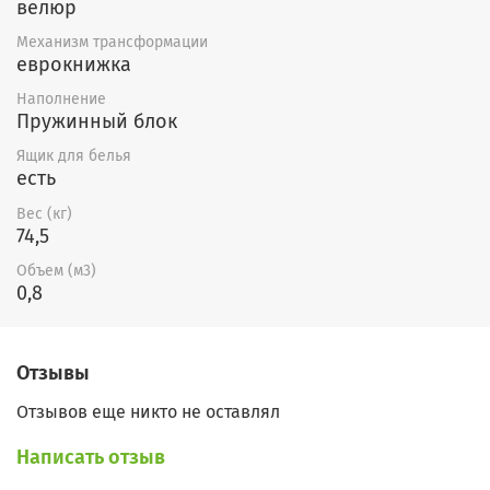
велюр
блоком, а также вместительный
Механизм трансформации
бельевой ящик. В комплекте две
еврокнижка
подушки и два валика.
Наполнение
Пружинный блок
Ящик для белья
есть
Вес (кг)
74,5
Объем (м3)
0,8
Отзывы
Отзывов еще никто не оставлял
Написать отзыв