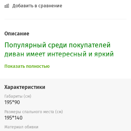
Добавить в сравнение
Описание
Популярный среди покупателей
диван имеет интересный и яркий
дизайн, при этом прост и удобен в
Показать полностью
использовании. Данный диван
компактный, так как не имеет
Характеристики
объемных подлокотников. Он не
Габариты (см)
занимает много места и хорошо
195*90
экономит пространство комнаты.
Размеры спального места (см)
Диван имеет комфортное спальное
195*140
место с полноценным пружинным
Материал обивки