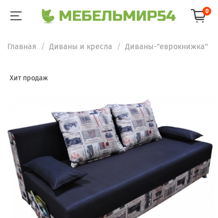
0
Главная
Диваны и кресла
Диваны-"еврокнижка"
Хит продаж