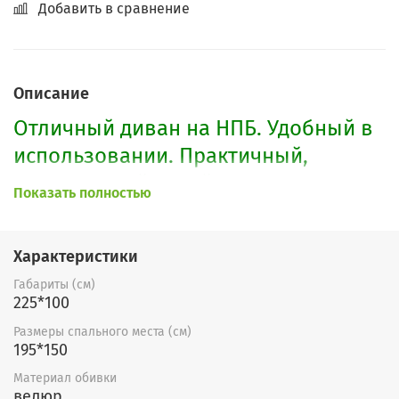
Добавить в сравнение
Описание
Отличный диван на НПБ. Удобный в
использовании. Практичный,
классический дизайн. Большое
Показать полностью
спальное место. Надежный
механизм "еврокнижка". Идеально
Характеристики
подойдет для небольших гостиных.
Габариты (см)
225*100
По Вашему желанию возможно
изменение размеров, расцветки и
Размеры спального места (см)
195*150
форм подлокотников.
Материал обивки
велюр