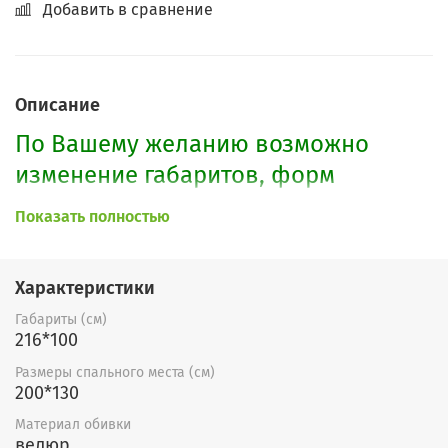
Добавить в сравнение
Описание
По Вашему желанию возможно
изменение габаритов, форм
подлокотников, декоров и
Показать полностью
наполнения дивана. Также можно
изготовить кресло к дивану.
Характеристики
Габариты (см)
216*100
Размеры спального места (см)
200*130
Материал обивки
велюр