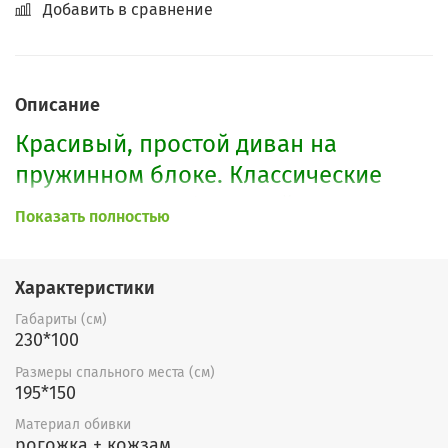
Добавить в сравнение
Описание
Красивый, простой диван на
пружинном блоке. Классические
подлокотники, бельевой ящик.
Показать полностью
Возможно изменение размеров
дивана. Так же ткани можно выбрать
Характеристики
в
этом разделе.
Габариты (см)
230*100
Размеры спального места (см)
195*150
Материал обивки
рогожка + кожзам