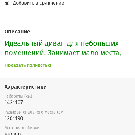
Добавить в сравнение
Описание
Идеальный диван для небольших
помещений. Занимает мало места,
зато большое спальное место
Показать полностью
120х190 см. Диван легко
раскладывается. Стильная
Характеристики
классическая модель.
Габариты (см)
142*107
По Вашему желанию возможно
изменить расцветку, форму
Размеры спального места (см)
120*190
подлокотников, а также цвет ЛДСП-
Материал обивки
накладок.
велюр