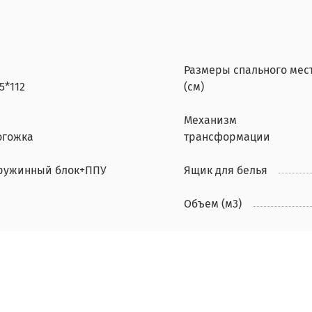
Размеры спального мес
5*112
(см)
Механизм
огожка
трансформации
ружинный блок+ППУ
Ящик для белья
0
Объем (м3)