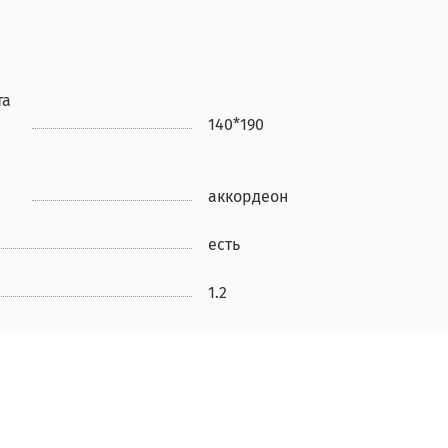
та
140*190
аккордеон
есть
1.2