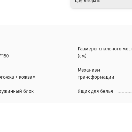
Выбрать
Размеры спального мес
*150
(см)
Механизм
огожка + кожзам
трансформации
ружинный блок
Ящик для белья